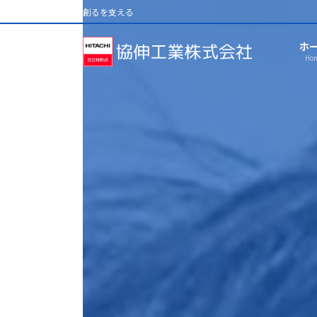
コ
ナ
創るを支える
ン
ビ
テ
ゲ
ホ
ン
ー
Ho
ツ
シ
へ
ョ
ス
ン
キ
に
ッ
移
プ
動