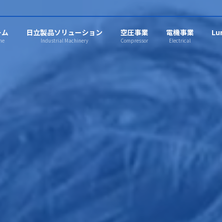
ーム
日立製品ソリューション
空圧事業
電機事業
Lu
me
Industrial Machinery
Compressor
Electrical