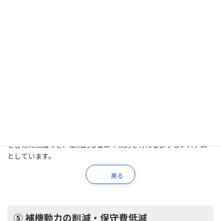
③ 管末圧力補正制御
複数の管末圧力を監視・確保しながら休憩時など負荷軽減時に自
動的に圧力低減にて省エネを図ります。
戻る
④ 集中監視・稼働の見える化
台数制御の記録データ及び、各圧縮機流量データから、運転状況
を容易に把握でき、継続的な省エネ検討を行えるようなシステム
としています。
戻る
⑤ 補機動力の削減・保守費低減