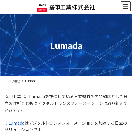
コ
ナ
ン
ビ
テ
ゲ
ン
ー
ツ
シ
へ
ョ
ス
ン
Lumada
キ
に
ッ
移
プ
動
Home
Lumada
協伸工業は、Lumadaを推進している日立製作所の特約店として日
立製作所とともにデジタルトランスフォーメーションに取り組んで
いきます。
※
Lumada
はデジタルトランスフォーメーションを加速する日立の
ソリューションです。