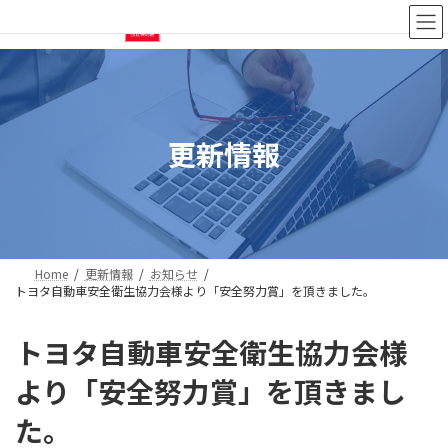
コ
ナ
ン
ビ
テ
ゲ
ン
ー
ツ
シ
へ
ョ
ス
ン
更新情報
キ
に
ッ
移
プ
動
Home
更新情報
お知らせ
トヨタ自動車安全衛生協力会様より「安全努力賞」を頂きました。
トヨタ自動車安全衛生協力会様
より「安全努力賞」を頂きまし
た。