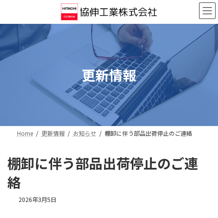
コ
ナ
ン
ビ
テ
ゲ
ン
ー
ツ
シ
へ
ョ
ス
ン
更新情報
キ
に
ッ
移
プ
動
Home
更新情報
お知らせ
棚卸に伴う部品出荷停止のご連絡
棚卸に伴う部品出荷停止のご連
絡
2026年3月5日