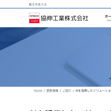
コ
ナ
創るを支える
ン
ビ
テ
ゲ
ホ
ン
ー
Ho
ツ
シ
へ
ョ
ス
ン
キ
に
ッ
移
プ
動
Home
更新情報
ご紹介
AIを活用したソリューシ