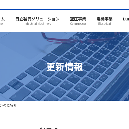
ーム
日立製品ソリューション
空圧事業
電機事業
Lu
me
Industrial Machinery
Compressor
Electrical
更新情報
ョンのご紹介