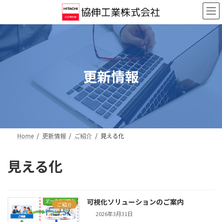
コ
ナ
ン
ビ
テ
ゲ
ン
ー
ツ
シ
へ
ョ
ス
ン
更新情報
キ
に
ッ
移
プ
動
Home
更新情報
ご紹介
見える化
見える化
可視化ソリューションのご案内
ご紹介
2026年3月31日