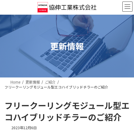
コ
ナ
ン
ビ
テ
ゲ
ン
ー
ツ
シ
へ
ョ
ス
ン
更新情報
キ
に
ッ
移
プ
動
Home
更新情報
ご紹介
フリークーリングモジュール型エコハイブリッドチラーのご紹介
フリークーリングモジュール型エ
コハイブリッドチラーのご紹介
2023年12月6日