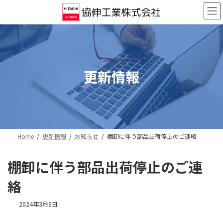
コ
ナ
ン
ビ
テ
ゲ
ン
ー
ツ
シ
へ
ョ
ス
ン
更新情報
キ
に
ッ
移
プ
動
Home
更新情報
お知らせ
棚卸に伴う部品出荷停止のご連絡
棚卸に伴う部品出荷停止のご連
絡
2024年3月6日