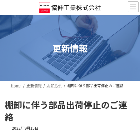
コ
ナ
ン
ビ
テ
ゲ
ン
ー
ツ
シ
へ
ョ
ス
ン
更新情報
キ
に
ッ
移
プ
動
Home
更新情報
お知らせ
棚卸に伴う部品出荷停止のご連絡
棚卸に伴う部品出荷停止のご連
絡
2022年9月15日