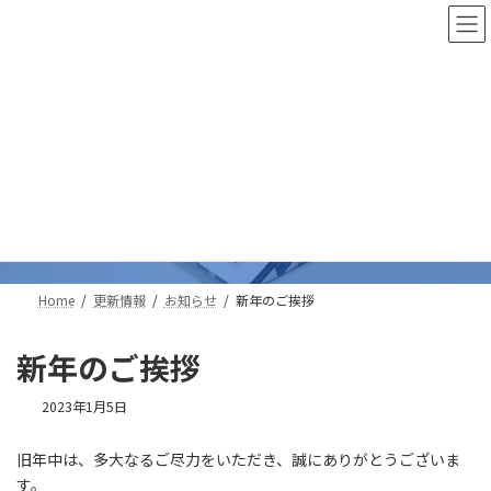
コ
ナ
ン
ビ
テ
ゲ
ン
ー
ツ
シ
へ
ョ
ス
ン
更新情報
キ
に
ッ
移
プ
動
Home
更新情報
お知らせ
新年のご挨拶
新年のご挨拶
2023年1月5日
旧年中は、多大なるご尽力をいただき、誠にありがとうございま
す。