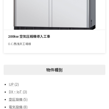
200kw 空気圧縮機導入工事
O.C 西浅井工場様
物件種別
IJP (2)
DX・IoT (3)
空圧設備 (5)
電気設備 (8)