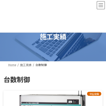
コ
ナ
ン
ビ
テ
ゲ
ン
ー
ツ
シ
へ
ョ
ス
ン
施工実績
キ
に
ッ
移
プ
動
Home
施工実績
台数制御
台数制御
空圧設備