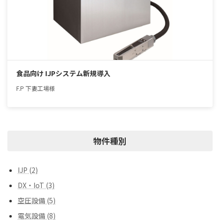
食品向け IJPシステム新規導入
F.P 下妻工場様
物件種別
IJP (2)
DX・IoT (3)
空圧設備 (5)
電気設備 (8)