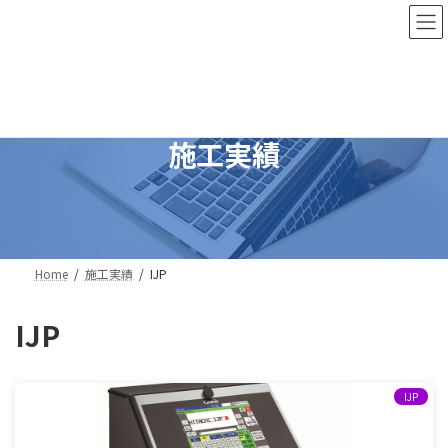
コ
ナ
ン
ビ
テ
ゲ
ン
ー
ツ
シ
へ
ョ
ス
ン
施工実績
キ
に
ッ
移
プ
動
Home
施工実績
IJP
IJP
IJP