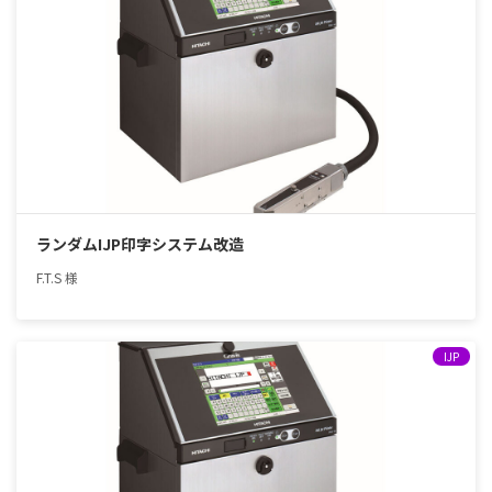
ランダムIJP印字システム改造
F.T.S 様
IJP