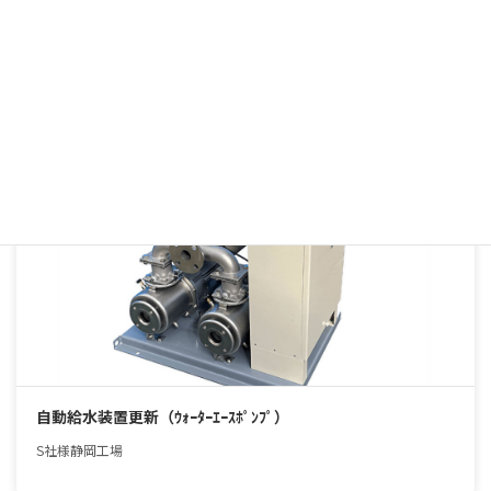
金型、セラミックの洗浄装置
N社様
その他
自動給水装置更新（ｳｫｰﾀｰｴｰｽﾎﾟﾝﾌﾟ）
S社様静岡工場