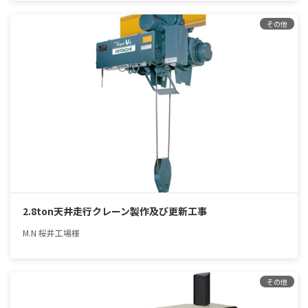
その他
2.8ton天井走行クレーン製作及び更新工事
M.N 桜井工場様
その他