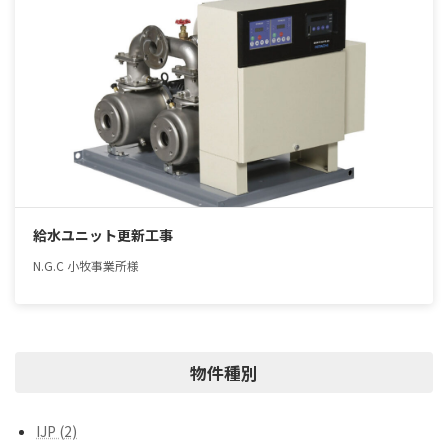
給水ユニット更新工事
N.G.C 小牧事業所様
物件種別
IJP (2)